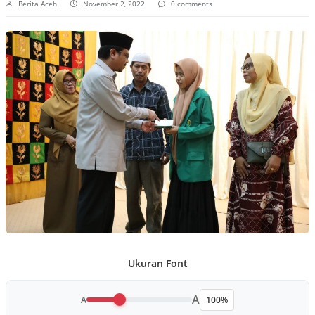
Berita Aceh
November 2, 2022
0 comments
Ukuran Font
A
A
100%