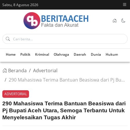
Sabtu, 8 Agustus 2026
Home
Politik
Kriminal
Olahraga
Daerah
Dunia
Hukum
Kes
Beranda
Advertorial
290 Mahasiswa Terima Bantuan Beasiswa dari Pj Bupati Aceh Utara, Semoga Terbantu Untuk Menyelesaikan Tugas Akhir
ADVERTORIAL
290 Mahasiswa Terima Bantuan Beasiswa dari
Pj Bupati Aceh Utara, Semoga Terbantu Untuk
Menyelesaikan Tugas Akhir