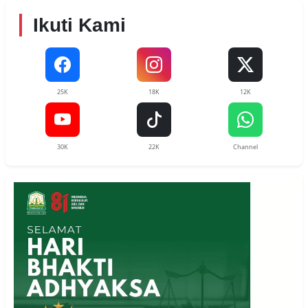
Ikuti Kami
25K
18K
12K
30K
22K
Channel