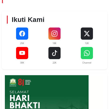
Ikuti Kami
25K
18K
12K
30K
22K
Channel