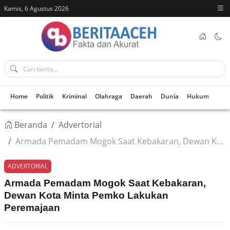
Kamis, 6 Agustus 2026
Home
Politik
Kriminal
Olahraga
Daerah
Dunia
Hukum
Kes
Beranda
Advertorial
Armada Pemadam Mogok Saat Kebakaran, Dewan Kota Minta Pemko Lakukan Peremajaan
ADVERTORIAL
Armada Pemadam Mogok Saat Kebakaran,
Dewan Kota Minta Pemko Lakukan
Peremajaan