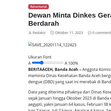
Advertorial
Dewan Minta Dinkes Ge
Berdarah
Redaksi
Oktober 11, 2023
0 comment
Ukuran Font
A
A
100%
BERITAACEH, Banda Aceh –
Anggota Komisi
meminta Dinas Kesehatan Banda Aceh ber
dengue (DBD) yang saat ini merebak di Band
Data yang diterima pihaknya dari Dinas K
sejak Januari hingga Oktober 2023 di Banda
aegypti, yakni Januari 64 kasus, Februari 38 
Juni 7 kasus, Juli 7 kasus, Agustus 6 kasus,