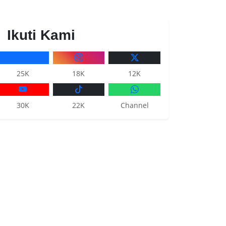
Ikuti Kami
25K
18K
12K
30K
22K
Channel