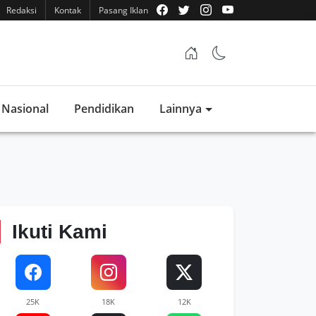
Redaksi
Kontak
Pasang Iklan
Nasional
Pendidikan
Lainnya
Ikuti Kami
25K
18K
12K