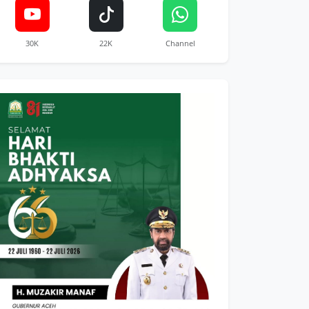
30K
22K
Channel