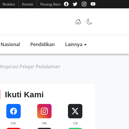
Redaksi
Kontak
Pasang Iklan
Nasional
Pendidikan
Lainnya
nspirasi Pelajar Pedalaman
Ikuti Kami
25K
18K
12K