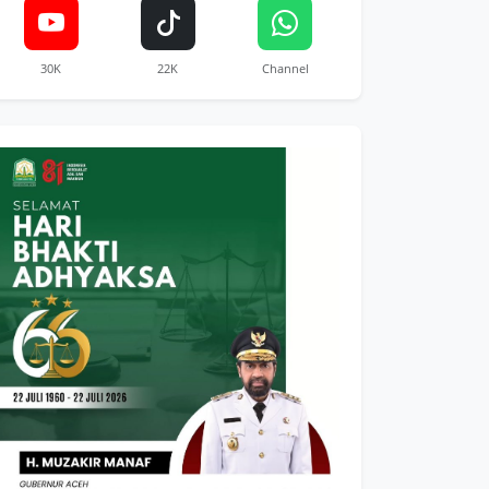
30K
22K
Channel