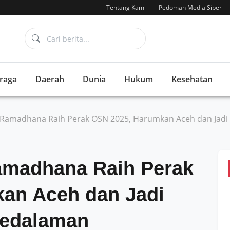
Tentang Kami
Pedoman Media Siber
raga
Daerah
Dunia
Hukum
Kesehatan
Ramadhana Raih Perak OSN 2025, Harumkan Aceh dan Jadi I
amadhana Raih Perak
an Aceh dan Jadi
 Pedalaman