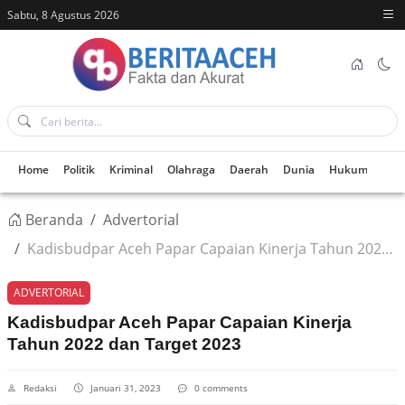
Sabtu, 8 Agustus 2026
Home
Politik
Kriminal
Olahraga
Daerah
Dunia
Hukum
Kes
Beranda
Advertorial
Kadisbudpar Aceh Papar Capaian Kinerja Tahun 2022 dan Target 2023
ADVERTORIAL
Kadisbudpar Aceh Papar Capaian Kinerja
Tahun 2022 dan Target 2023
Redaksi
Januari 31, 2023
0 comments