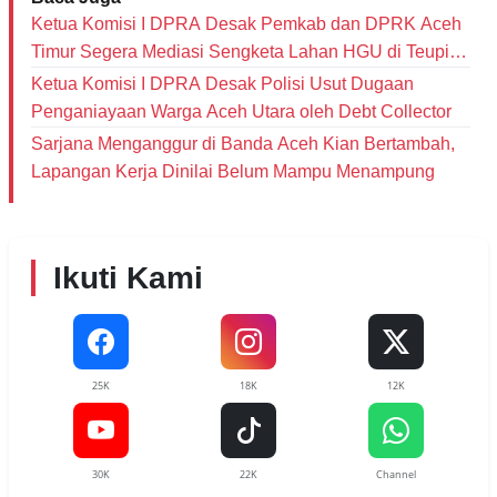
Ketua Komisi I DPRA Desak Pemkab dan DPRK Aceh
Timur Segera Mediasi Sengketa Lahan HGU di Teupin
Raya
Ketua Komisi I DPRA Desak Polisi Usut Dugaan
Penganiayaan Warga Aceh Utara oleh Debt Collector
‎Sarjana Menganggur di Banda Aceh Kian Bertambah,
Lapangan Kerja Dinilai Belum Mampu Menampung
Ikuti Kami
25K
18K
12K
30K
22K
Channel