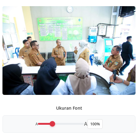
Ukuran Font
A
A
100%