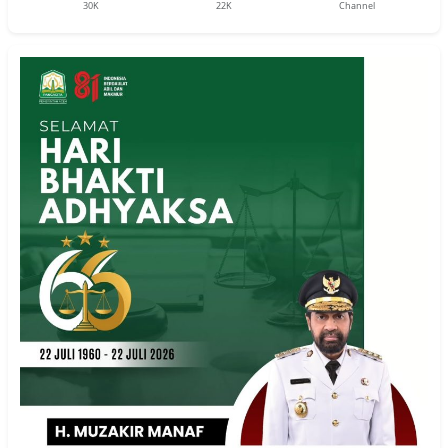
30K
22K
Channel