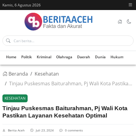
Kamis, 6 Agustus 2026
Home
Politik
Kriminal
Olahraga
Daerah
Dunia
Hukum
Kes
Beranda
Kesehatan
Tinjau Puskesmas Baiturahman, Pj Wali Kota Pastikan Layanan Kesehatan Optimal
KESEHATAN
Tinjau Puskesmas Baiturahman, Pj Wali Kota
Pastikan Layanan Kesehatan Optimal
Berita Aceh
Juli 23, 2024
0 comments