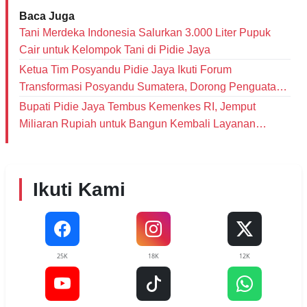
Baca Juga
Tani Merdeka Indonesia Salurkan 3.000 Liter Pupuk
Cair untuk Kelompok Tani di Pidie Jaya
Ketua Tim Posyandu Pidie Jaya Ikuti Forum
Transformasi Posyandu Sumatera, Dorong Penguatan
Layanan Enam Bidang SPM
Bupati Pidie Jaya Tembus Kemenkes RI, Jemput
Miliaran Rupiah untuk Bangun Kembali Layanan
Kesehatan Pascabencana
Ikuti Kami
25K
18K
12K